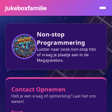
Jukeboxfamilie
Non-stop
Programmering
Luister naar onze non-stop hits
of vraag je plaatje aan in de
Megajukebox.
Contact Opnemen
Heb je een vraag of opmerking? Laat het ons
weten!